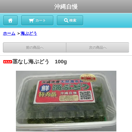
沖縄自慢
カート
検索
ホーム
＞
海ぶどう
前の商品へ
次の商品へ
茎なし海ぶどう 100g