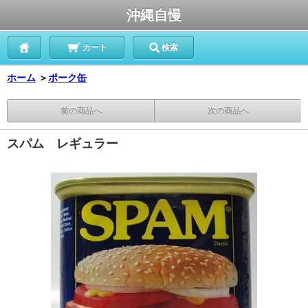
沖縄自慢
カート
検索
ホーム
＞
ポーク缶
前の商品へ
次の商品へ
スパム レギュラー