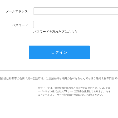
メールアドレス
パスワード
パスワードを忘れた方はこちら
縄自慢は那覇市の台所「第一公設市場」に店舗を持ち沖縄の食材ならなんでも揃う沖縄食材専門店で
当サイトでは、通信情報の暗号化と実在性の証明のため、GMOグロ
ーバルサイン株式会社のSSLサーバ証明書を使用しております。 セキ
ュアシールより、サーバ証明書の検証結果をご確認ください。